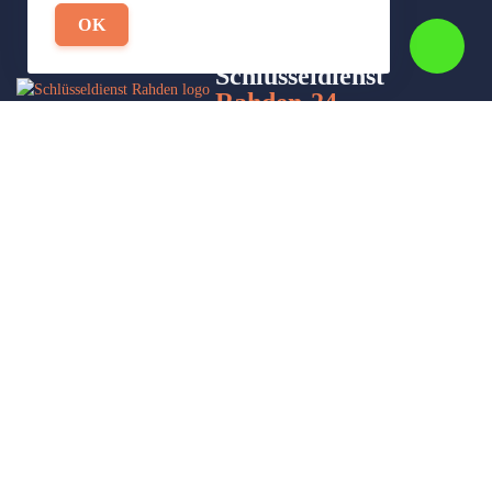
OK
Schlüsseldienst
Rahden-24
Wir sind Ihr Helfer in Not in Sachen Schlüsseldienst. Zu jeder
Tages- und Nachtzeit für Sie da!
Impressum/Datenschutzerklärung
Stadtteile
Sitemap
Partner
Leistungen